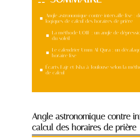
Angle astronomique contre intervalle fixe : 
logiques de calcul des horaires de prière
La méthode UOIF : un angle de dépressi
du soleil
Le calendrier Umm Al Qura : un décalag
horaire fixe
Écarts Fajr et Isha à Toulouse selon la mét
de calcul
Angle astronomique contre int
calcul des horaires de prière