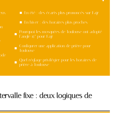
deux
En été : des écarts plus prononcés sur Fajr
En hiver : des horaires plus proches
on
Pourquoi les mosquées de Toulouse ont adopté
l’angle 15° pour Fajr
e
Configurer une application de prière pour
Toulouse
hode
Quel réglage privilégier pour les horaires de
prière à Toulouse
ervalle fixe : deux logiques de