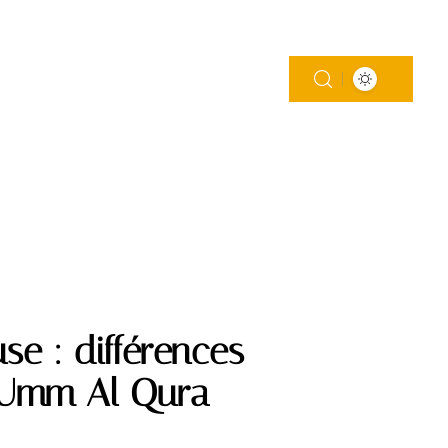
MAISON
MODE
SOINS
WEB
se : différences
t Umm Al Qura