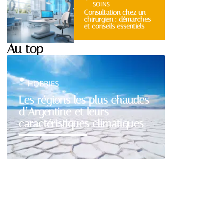
SOINS
Consultation chez un
chirurgien : démarches
et conseils essentiels
Au top
HOBBIES
Les régions les plus chaudes
d’Argentine et leurs
caractéristiques climatiques