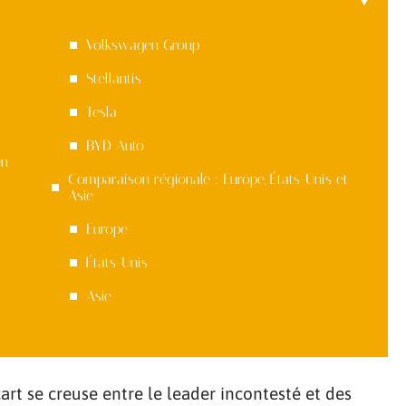
Volkswagen Group
Stellantis
Tesla
BYD Auto
en
Comparaison régionale : Europe, États-Unis et
Asie
Europe
États-Unis
Asie
rt se creuse entre le leader incontesté et des