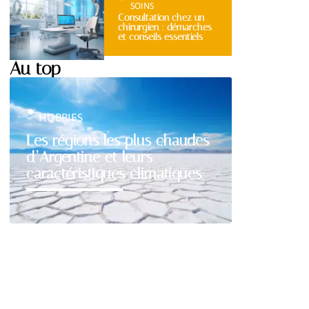
SOINS
Consultation chez un
chirurgien : démarches
et conseils essentiels
Au top
HOBBIES
Les régions les plus chaudes
d’Argentine et leurs
caractéristiques climatiques