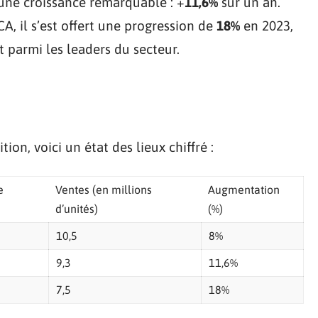
 une croissance remarquable : +
11,6%
sur un an.
CA, il s’est offert une progression de
18%
en 2023,
 parmi les leaders du secteur.
ion, voici un état des lieux chiffré :
e
Ventes (en millions
Augmentation
d’unités)
(%)
10,5
8%
9,3
11,6%
7,5
18%