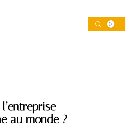
MAISON
MODE
SOINS
WEB
l’entreprise
che au monde ?