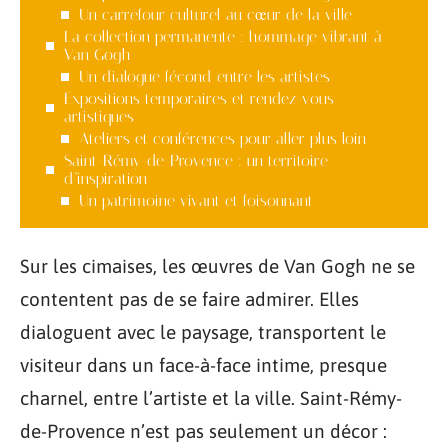
Un carrefour culturel au cœur de la ville
La collection permanente : hommage vibrant à
Van Gogh
Un dialogue fécond entre les artistes
Expositions temporaires et rendez-vous
artistiques
Ateliers et conférences pour aller plus loin
Saint-Rémy-de-Provence : un territoire
d’inspiration
Un patrimoine vivant et foisonnant
Sur les cimaises, les œuvres de Van Gogh ne se
contentent pas de se faire admirer. Elles
dialoguent avec le paysage, transportent le
visiteur dans un face-à-face intime, presque
charnel, entre l’artiste et la ville. Saint-Rémy-
de-Provence n’est pas seulement un décor :