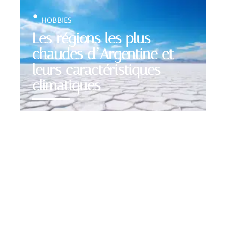
HOBBIES
Les régions les plus
chaudes d’Argentine et
leurs caractéristiques
climatiques
Contact
Mentions Légales
Sitemap