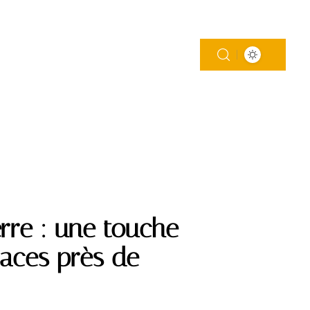
MAISON
MODE
SOINS
WEB
erre : une touche
paces près de