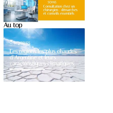
SOINS
Consultation chez un
chirurgien : démarches
et conseils essentiels
Au top
HOBBIES
Les régions les plus chaudes
d’Argentine et leurs
caractéristiques climatiques