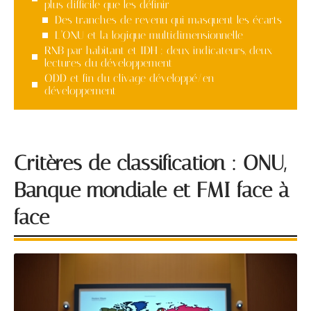
plus difficile que les définir
Des tranches de revenu qui masquent les écarts
L’ONU et la logique multidimensionnelle
RNB par habitant et IDH : deux indicateurs, deux
lectures du développement
ODD et fin du clivage développé/en
développement
Critères de classification : ONU,
Banque mondiale et FMI face à
face