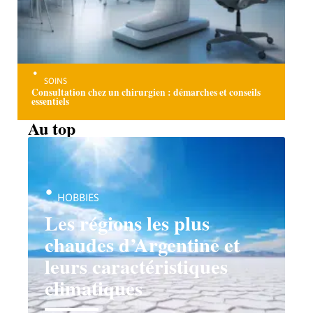
SOINS
Consultation chez un chirurgien : démarches et conseils
essentiels
Au top
HOBBIES
Les régions les plus
chaudes d’Argentine et
leurs caractéristiques
climatiques