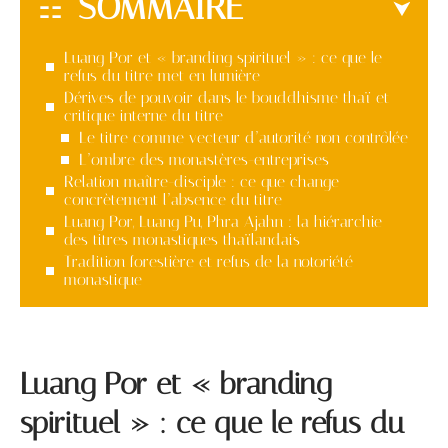
SOMMAIRE
Luang Por et « branding spirituel » : ce que le
refus du titre met en lumière
Dérives de pouvoir dans le bouddhisme thaï et
critique interne du titre
Le titre comme vecteur d’autorité non contrôlée
L’ombre des monastères-entreprises
Relation maître-disciple : ce que change
concrètement l’absence du titre
Luang Por, Luang Pu, Phra Ajahn : la hiérarchie
des titres monastiques thaïlandais
Tradition forestière et refus de la notoriété
monastique
Luang Por et « branding
spirituel » : ce que le refus du