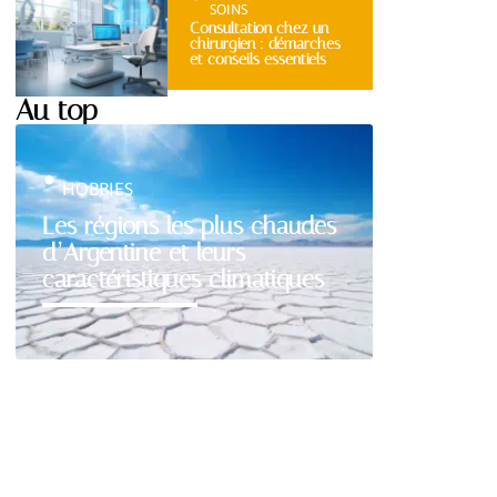
SOINS
Consultation chez un
chirurgien : démarches
et conseils essentiels
Au top
HOBBIES
Les régions les plus chaudes
d’Argentine et leurs
caractéristiques climatiques