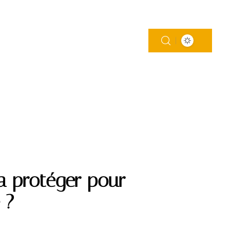
MAISON
MODE
SOINS
WEB
la protéger pour
 ?