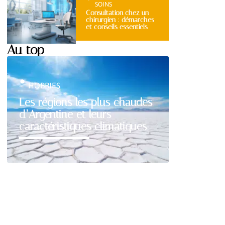
SOINS
Consultation chez un
chirurgien : démarches
et conseils essentiels
Au top
HOBBIES
Les régions les plus chaudes
d’Argentine et leurs
caractéristiques climatiques