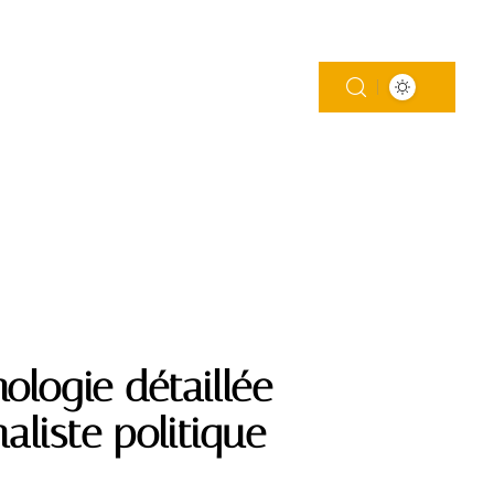
MAISON
MODE
SOINS
WEB
ologie détaillée
aliste politique