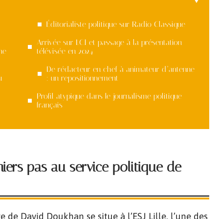
Éditorialiste politique sur Radio Classique
Arrivée sur LCI et passage à la présentation
ne
télévisée en 2024
De rédacteur en chef à animateur d’antenne
u
: un repositionnement
Profil atypique dans le journalisme politique
français
miers pas au service politique de
re de David Doukhan se situe à l’ESJ Lille, l’une des